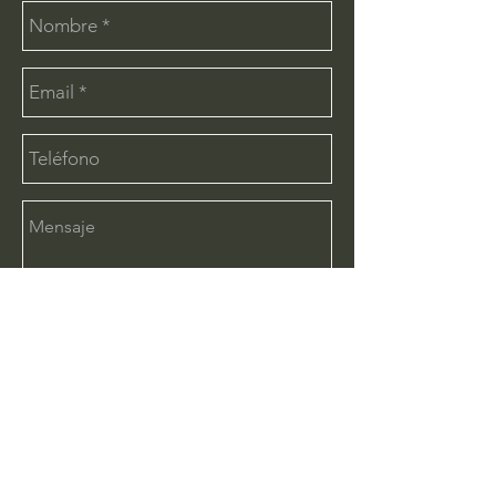
Enviar
CONTÁCTANOS:
info@deimx.com
(33) 1110-2456