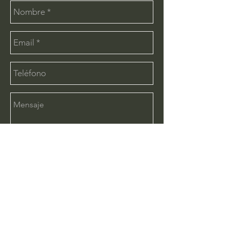
Enviar
CONTÁCTANOS:
info@deimx.com
(33) 1110-2456