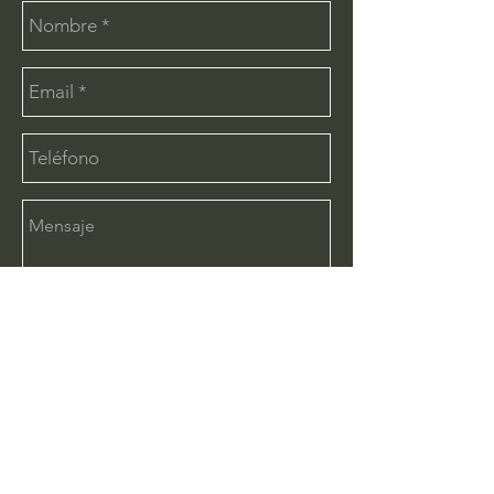
Enviar
CONTÁCTANOS:
info@deimx.com
(33) 1110-2456