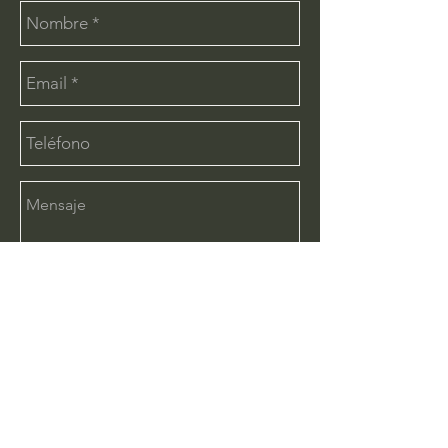
Enviar
CONTÁCTANOS:
info@deimx.com
(33) 1110-2456