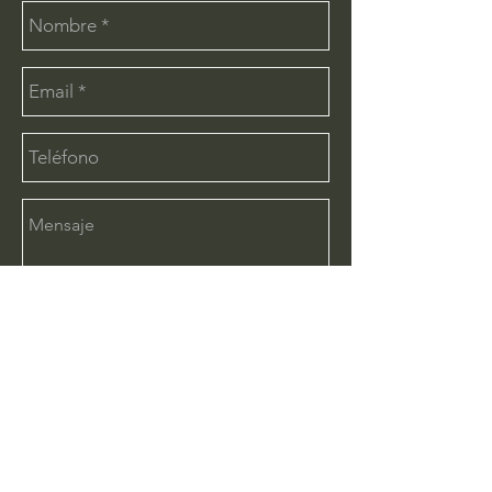
Enviar
CONTÁCTANOS:
info@deimx.com
(33) 1110-2456