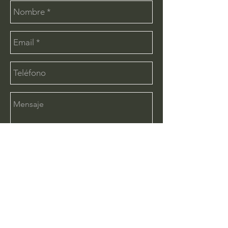
Enviar
CONTÁCTANOS:
info@deimx.com
(33) 1110-2456