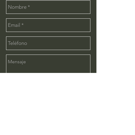
Enviar
CONTÁCTANOS:
info@deimx.com
(33) 1110-2456