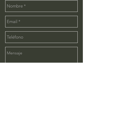
Enviar
CONTÁCTANOS:
info@deimx.com
(33) 1110-2456