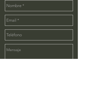
Enviar
CONTÁCTANOS:
info@deimx.com
(33) 1110-2456