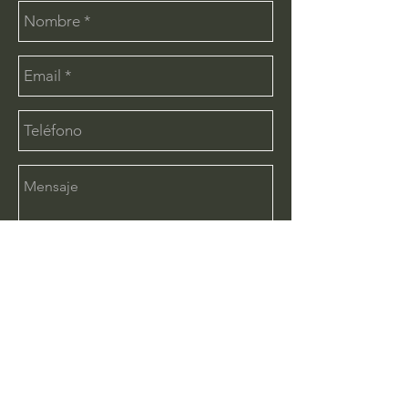
Enviar
CONTÁCTANOS:
info@deimx.com
(33) 1110-2456