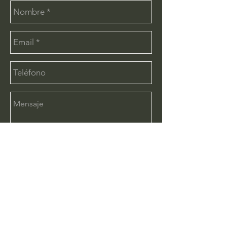
Enviar
CONTÁCTANOS:
info@deimx.com
(33) 1110-2456