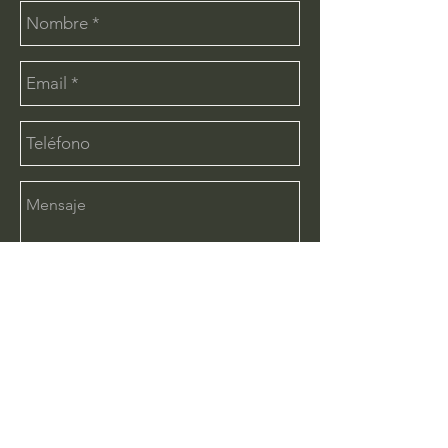
Enviar
CONTÁCTANOS:
info@deimx.com
(33) 1110-2456