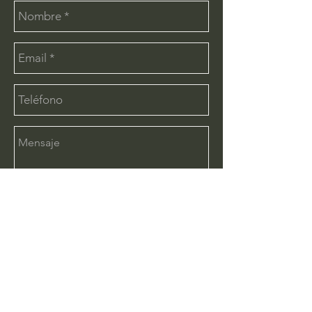
Enviar
CONTÁCTANOS:
info@deimx.com
(33) 1110-2456