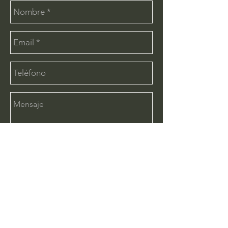
Enviar
CONTÁCTANOS:
info@deimx.com
(33) 1110-2456