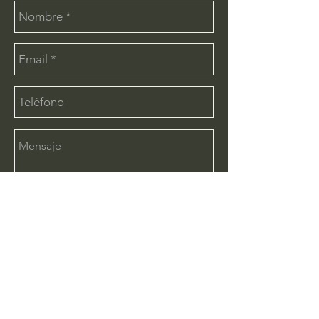
Enviar
CONTÁCTANOS:
info@deimx.com
(33) 1110-2456