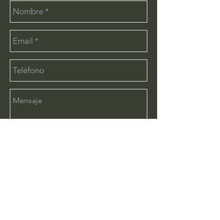
Enviar
CONTÁCTANOS:
info@deimx.com
(33) 1110-2456