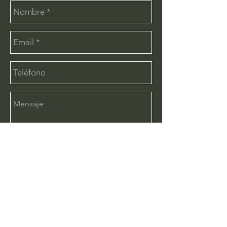
Enviar
CONTÁCTANOS:
info@deimx.com
(33) 1110-2456