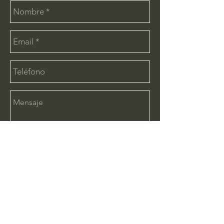
Enviar
CONTÁCTANOS:
info@deimx.com
(33) 1110-2456