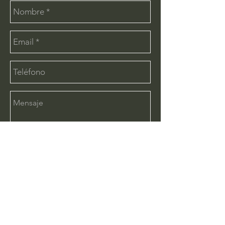
Enviar
CONTÁCTANOS:
info@deimx.com
(33) 1110-2456