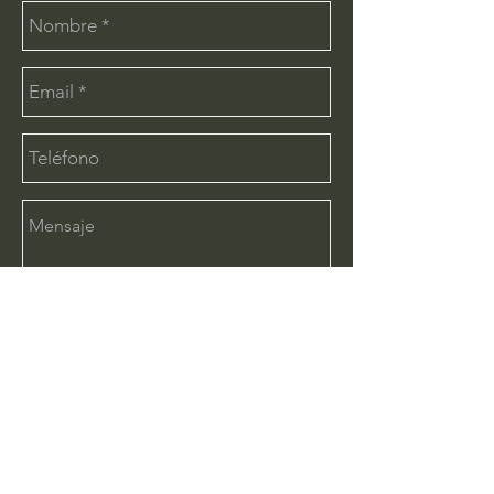
Enviar
CONTÁCTANOS:
info@deimx.com
(33) 1110-2456