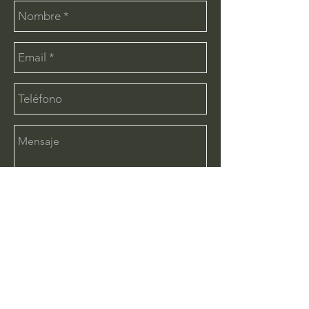
Enviar
CONTÁCTANOS:
info@deimx.com
(33) 1110-2456