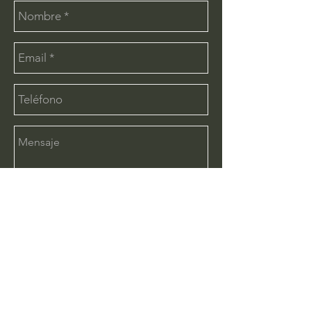
Enviar
CONTÁCTANOS:
info@deimx.com
(33) 1110-2456