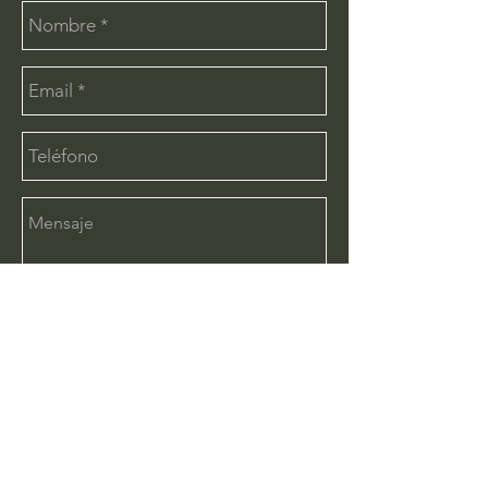
Enviar
CONTÁCTANOS:
info@deimx.com
(33) 1110-2456