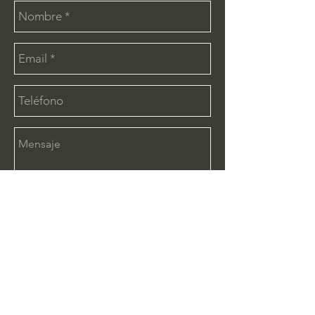
Enviar
CONTÁCTANOS:
info@deimx.com
(33) 1110-2456