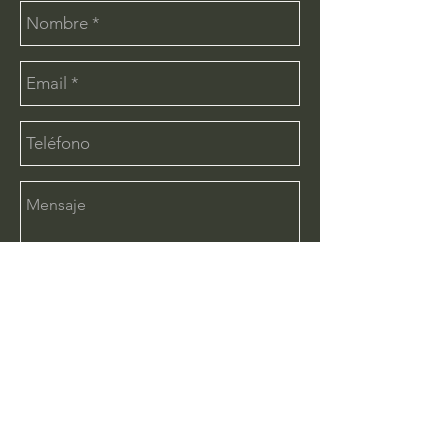
Enviar
CONTÁCTANOS:
info@deimx.com
(33) 1110-2456