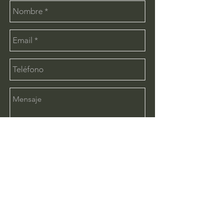
Enviar
CONTÁCTANOS:
info@deimx.com
(33) 1110-2456