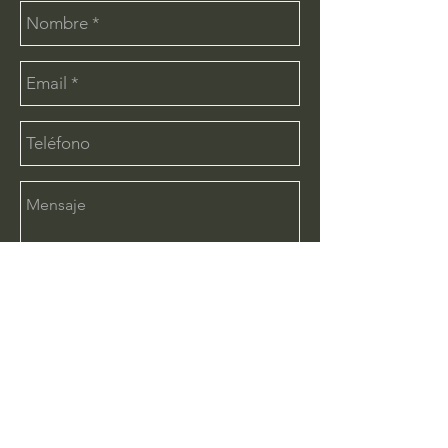
Enviar
CONTÁCTANOS:
info@deimx.com
(33) 1110-2456