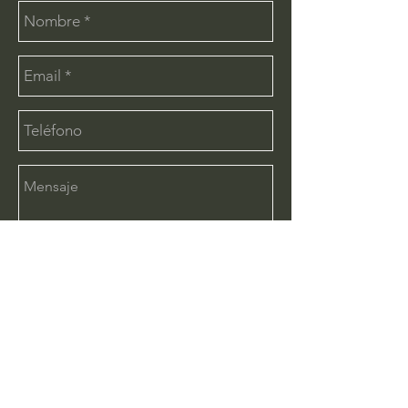
Enviar
CONTÁCTANOS:
info@deimx.com
(33) 1110-2456