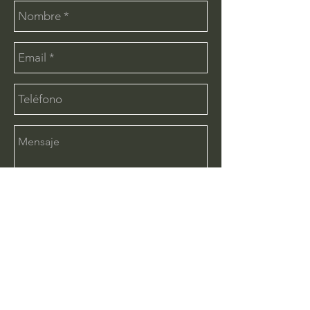
Enviar
CONTÁCTANOS:
info@deimx.com
(33) 1110-2456