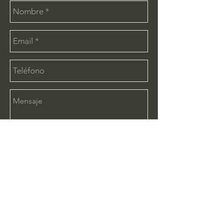
Enviar
CONTÁCTANOS:
info@deimx.com
(33) 1110-2456