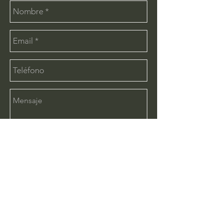
Enviar
CONTÁCTANOS:
info@deimx.com
(33) 1110-2456