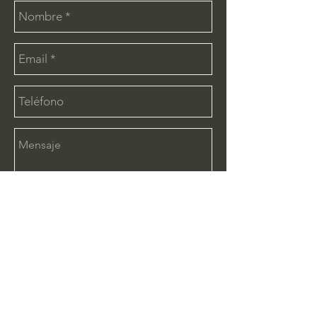
Enviar
CONTÁCTANOS:
info@deimx.com
(33) 1110-2456