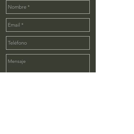
Enviar
CONTÁCTANOS:
info@deimx.com
(33) 1110-2456