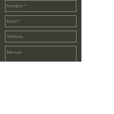
Enviar
CONTÁCTANOS:
info@deimx.com
(33) 1110-2456