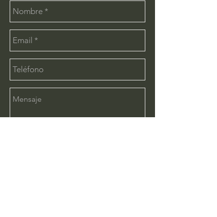
Enviar
CONTÁCTANOS:
info@deimx.com
(33) 1110-2456