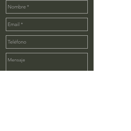
Enviar
CONTÁCTANOS:
info@deimx.com
(33) 1110-2456