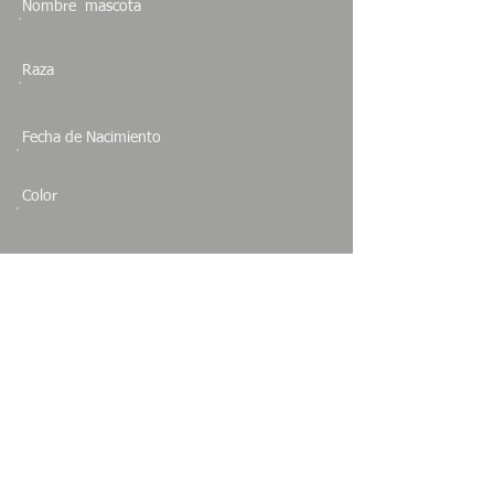
Nombre mascota
Raza
Fecha de Nacimiento
Color
Sexo
Especie
Estado
JALISCO