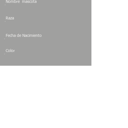
Nombre mascota
Raza
Fecha de Nacimiento
Color
Sexo
Especie
Estado
BAJA CALIFORNIA