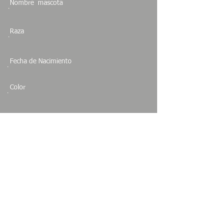
Nombre mascota
Raza
Fecha de Nacimiento
Color
Sexo
Especie
Estado
NUEVO LEON