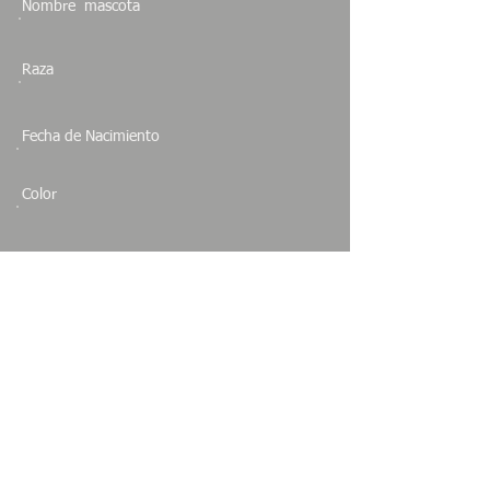
Nombre mascota
Raza
Fecha de Nacimiento
Color
Sexo
Especie
Estado
EDO DE MEX.