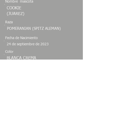
Nombre mascota
COOKIE
(JUAREZ)
Raza
POMERANIAN (SPITZ ALEMAN)
Fecha de Nacimiento
24 de septiembre de 2023
Color
BLANCA CREMA
Sexo
Especie
HEMBRA
CANINO
Estado
QUERETARO