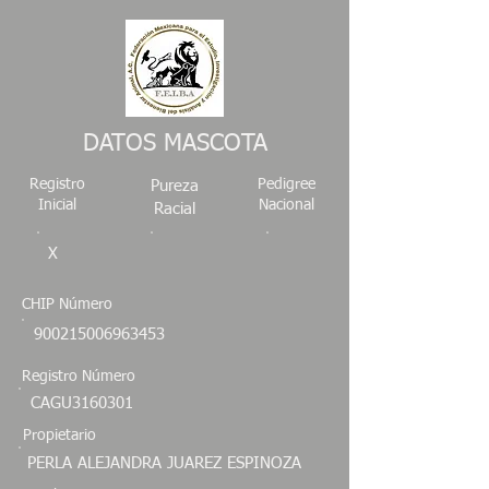
DATOS MASCOTA
Registro
Pedigree
Pureza
Inicial
Nacional
Racial
X
CHIP Número
900215006963453
Registro Número
CAGU3160301
Propietario
PERLA ALEJANDRA JUAREZ ESPINOZA