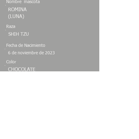
Nombre mascota
ROMINA
(LUNA)
Raza
SHIH TZU
Fecha de Nacimiento
6 de noviembre de 2023
Color
CHOCOLATE
Sexo
Especie
HEMBRA
CANINO
Estado
NUEVO LEON