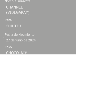
Nombre mascota
CHANNEL
(VIDEGARAY)
Raza
SHIHTZU
Fecha de Nacimiento
27 de junio de 2024
Color
CHOCOLATE
Sexo
Especie
HEMBRA
CANINO
Estado
NUEVO LEON