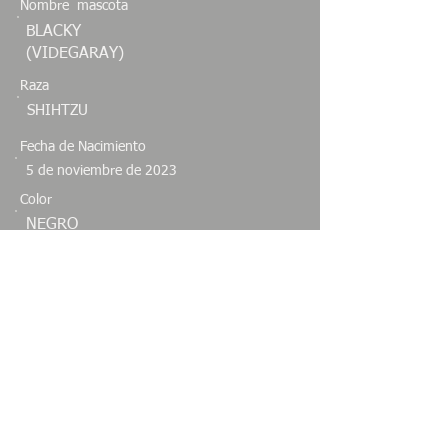
Nombre mascota
BLACKY
(VIDEGARAY)
Raza
SHIHTZU
Fecha de Nacimiento
5 de noviembre de 2023
Color
NEGRO
Sexo
Especie
MACHO
CANINO
Estado
NUEVO LEON