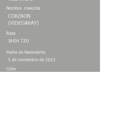
Nombre mascota
CORZAON
(VIDEGARAY)
Raza
SHIH TZU
Fecha de Nacimiento
5 de noviembre de 2023
Color
NEGRA
Sexo
Especie
HEMBRA
CANINO
Estado
NUEVO LEON