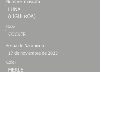
Nombre mascota
LUNA
(FIGUEROA)
Raza
COCKER
Fecha de Nacimiento
17 de noviembre de 2023
Color
MERLE
Sexo
Especie
HEMBRA
CANINO
Estado
JALISCO