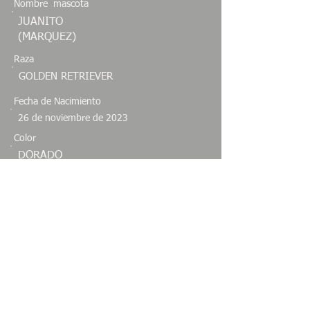
Nombre mascota
JUANITO
(MARQUEZ)
Raza
GOLDEN RETRIEVER
Fecha de Nacimiento
26 de noviembre de 2023
Color
DORADO
Sexo
Especie
MACHO
CANINO
Estado
GUANAJUATO