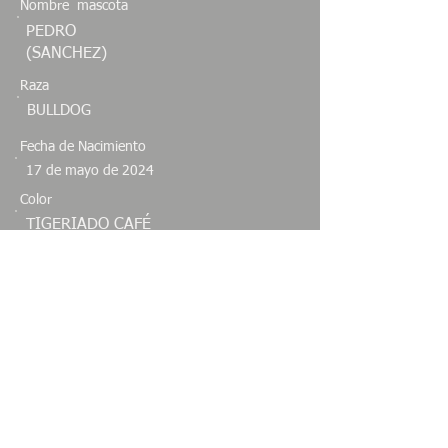
Nombre mascota
PEDRO
(SANCHEZ)
Raza
BULLDOG
Fecha de Nacimiento
17 de mayo de 2024
Color
TIGERIADO CAFÉ
Sexo
Especie
MACHO
CANINO
Estado
COAHUILA